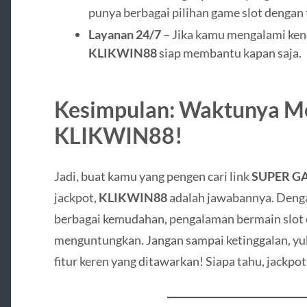
punya berbagai pilihan game slot dengan
Layanan 24/7
– Jika kamu mengalami kend
KLIKWIN88
siap membantu kapan saja.
Kesimpulan: Waktunya M
KLIKWIN88!
Jadi, buat kamu yang pengen cari link
SUPER G
jackpot,
KLIKWIN88
adalah jawabannya. Deng
berbagai kemudahan, pengalaman bermain slot o
menguntungkan. Jangan sampai ketinggalan, yuk
fitur keren yang ditawarkan! Siapa tahu, jackp