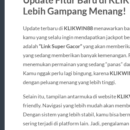
Lebih Gampang Menang!
Update terbaru di
KLIKWIN88
menawarkan bany
kamu yang selalu ingin mendapatkan jackpot bes
adalah
“Link Super Gacor”
yang akan memberika
yang sedang memberikan banyak kemenangan. F
menemukan permainan yang sedang “panas” dan
Kamu nggak perlu lagi bingung, karena
KLIKWI
dengan peluang menang yang lebih tinggi.
Selain itu, tampilan antarmuka di website
KLIK
friendly. Navigasi yang lebih mudah akan memb
Dengan sistem yang lebih stabil, kamu bisa ber
sering terjadi di platform lain. Jadi, pengalam