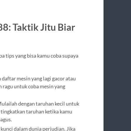
: Taktik Jitu Biar
pa tips yang bisa kamu coba supaya
 daftar mesin yang lagi gacor atau
n ragu untuk coba mesin yang
Mulailah dengan taruhan kecil untuk
u tingkatkan taruhan ketika kamu
agus.
kunci dalam dunia perjudian. Jika