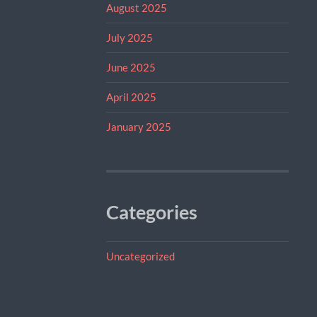
August 2025
July 2025
June 2025
April 2025
January 2025
Categories
Uncategorized