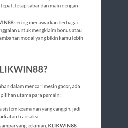
tepat, tetap sabar dan main dengan
WIN88
sering menawarkan berbagai
inggalan untuk mengklaim bonus atau
 tambahan modal yang bikin kamu lebih
KLIKWIN88?
han dalam mencari mesin gacor, ada
i pilihan utama para pemain:
 sistem keamanan yang canggih, jadi
di atau transaksi.
 sampai yang kekinian,
KLIKWIN88