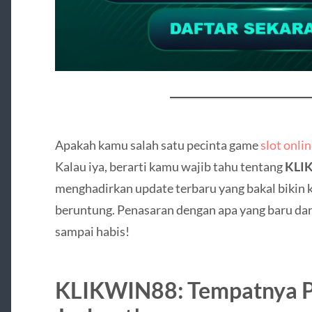
Apakah kamu salah satu pecinta game
slot onli
Kalau iya, berarti kamu wajib tahu tentang
KLI
menghadirkan update terbaru yang bakal bikin 
beruntung. Penasaran dengan apa yang baru da
sampai habis!
KLIKWIN88: Tempatnya P