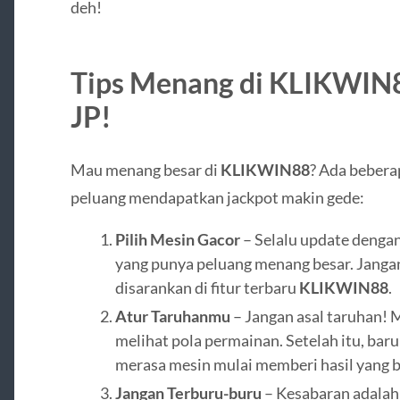
deh!
Tips Menang di KLIKWIN88
JP!
Mau menang besar di
KLIKWIN88
? Ada bebera
peluang mendapatkan jackpot makin gede:
Pilih Mesin Gacor
– Selalu update dengan
yang punya peluang menang besar. Janga
disarankan di fitur terbaru
KLIKWIN88
.
Atur Taruhanmu
– Jangan asal taruhan! 
melihat pola permainan. Setelah itu, bar
merasa mesin mulai memberi hasil yang b
Jangan Terburu-buru
– Kesabaran adalah 