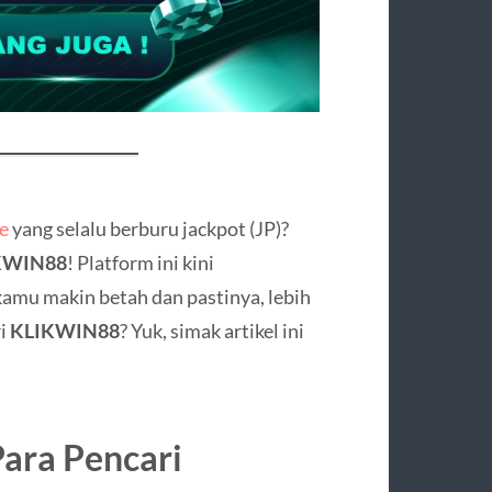
ne
yang selalu berburu jackpot (JP)?
KWIN88
! Platform ini kini
kamu makin betah dan pastinya, lebih
ri
KLIKWIN88
? Yuk, simak artikel ini
ara Pencari