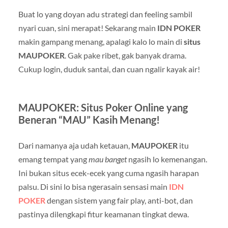
Buat lo yang doyan adu strategi dan feeling sambil
nyari cuan, sini merapat! Sekarang main
IDN POKER
makin gampang menang, apalagi kalo lo main di
situs
MAUPOKER
. Gak pake ribet, gak banyak drama.
Cukup login, duduk santai, dan cuan ngalir kayak air!
MAUPOKER: Situs Poker Online yang
Beneran “MAU” Kasih Menang!
Dari namanya aja udah ketauan,
MAUPOKER
itu
emang tempat yang
mau banget
ngasih lo kemenangan.
Ini bukan situs ecek-ecek yang cuma ngasih harapan
palsu. Di sini lo bisa ngerasain sensasi main
IDN
POKER
dengan sistem yang fair play, anti-bot, dan
pastinya dilengkapi fitur keamanan tingkat dewa.