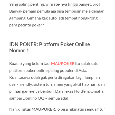
Yang paling penting, winrate-nya tinggi banget, bro!
Banyak pemain pemula aja bisa tembusin meja dengan
gampang. Gimana gak auto jadi tempat nongkrong
para pecinta poker?
IDN POKER: Platform Poker Online
Nomor 1
Buat lo yang belum tau,
MAUPOKER
itu salah satu
platform poker online paling populer di Asia.
Kualitasnya udah gak perlu diragukan lagi. Tampilan
user-friendly, sistem turnamen yang aktif tiap hari, dan
pilihan game-nya bejibun. Dari Texas Hold’em, Omaha,
sampai Domino QQ – semua ada!
Nah, di
situs MAUPOKER
, lo bisa nikmatin semua fitur