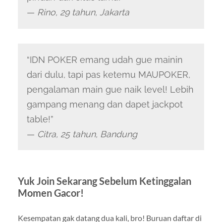
—
Rino, 29 tahun, Jakarta
“IDN POKER emang udah gue mainin
dari dulu, tapi pas ketemu MAUPOKER,
pengalaman main gue naik level! Lebih
gampang menang dan dapet jackpot
table!”
—
Citra, 25 tahun, Bandung
Yuk Join Sekarang Sebelum Ketinggalan
Momen Gacor!
Kesempatan gak datang dua kali, bro! Buruan daftar di