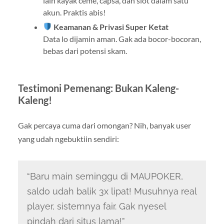
lain kayak ceme, capsa, dan slot dalam satu
akun. Praktis abis!
Keamanan & Privasi Super Ketat
Data lo dijamin aman. Gak ada bocor-bocoran,
bebas dari potensi skam.
Testimoni Pemenang: Bukan Kaleng-
Kaleng!
Gak percaya cuma dari omongan? Nih, banyak user
yang udah ngebuktiin sendiri:
“Baru main seminggu di MAUPOKER,
saldo udah balik 3x lipat! Musuhnya real
player, sistemnya fair. Gak nyesel
pindah dari situs lama!”