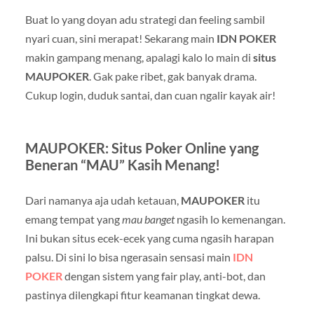
Buat lo yang doyan adu strategi dan feeling sambil
nyari cuan, sini merapat! Sekarang main
IDN POKER
makin gampang menang, apalagi kalo lo main di
situs
MAUPOKER
. Gak pake ribet, gak banyak drama.
Cukup login, duduk santai, dan cuan ngalir kayak air!
MAUPOKER: Situs Poker Online yang
Beneran “MAU” Kasih Menang!
Dari namanya aja udah ketauan,
MAUPOKER
itu
emang tempat yang
mau banget
ngasih lo kemenangan.
Ini bukan situs ecek-ecek yang cuma ngasih harapan
palsu. Di sini lo bisa ngerasain sensasi main
IDN
POKER
dengan sistem yang fair play, anti-bot, dan
pastinya dilengkapi fitur keamanan tingkat dewa.