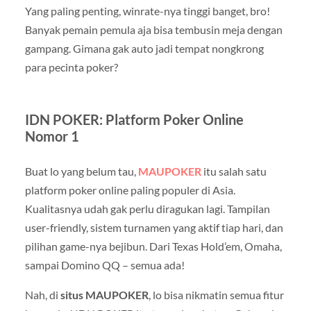
Yang paling penting, winrate-nya tinggi banget, bro!
Banyak pemain pemula aja bisa tembusin meja dengan
gampang. Gimana gak auto jadi tempat nongkrong
para pecinta poker?
IDN POKER: Platform Poker Online
Nomor 1
Buat lo yang belum tau,
MAUPOKER
itu salah satu
platform poker online paling populer di Asia.
Kualitasnya udah gak perlu diragukan lagi. Tampilan
user-friendly, sistem turnamen yang aktif tiap hari, dan
pilihan game-nya bejibun. Dari Texas Hold’em, Omaha,
sampai Domino QQ – semua ada!
Nah, di
situs MAUPOKER
, lo bisa nikmatin semua fitur