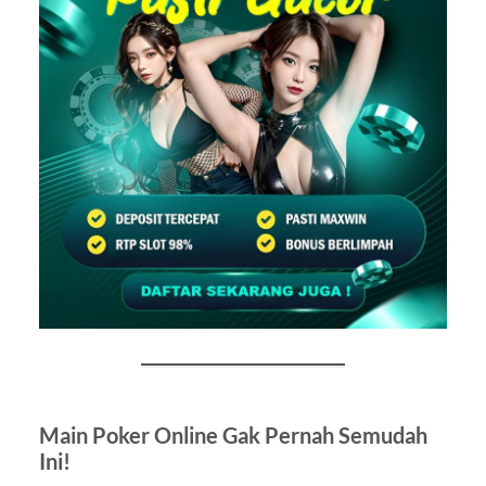
Main Poker Online Gak Pernah Semudah
Ini!