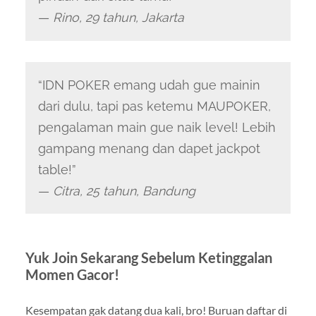
—
Rino, 29 tahun, Jakarta
“IDN POKER emang udah gue mainin
dari dulu, tapi pas ketemu MAUPOKER,
pengalaman main gue naik level! Lebih
gampang menang dan dapet jackpot
table!”
—
Citra, 25 tahun, Bandung
Yuk Join Sekarang Sebelum Ketinggalan
Momen Gacor!
Kesempatan gak datang dua kali, bro! Buruan daftar di