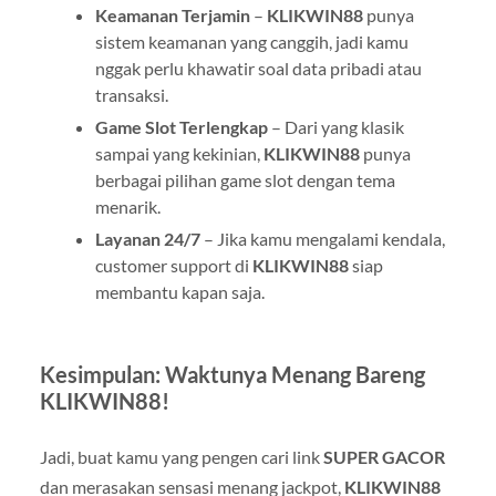
Keamanan Terjamin
–
KLIKWIN88
punya
sistem keamanan yang canggih, jadi kamu
nggak perlu khawatir soal data pribadi atau
transaksi.
Game Slot Terlengkap
– Dari yang klasik
sampai yang kekinian,
KLIKWIN88
punya
berbagai pilihan game slot dengan tema
menarik.
Layanan 24/7
– Jika kamu mengalami kendala,
customer support di
KLIKWIN88
siap
membantu kapan saja.
Kesimpulan: Waktunya Menang Bareng
KLIKWIN88!
Jadi, buat kamu yang pengen cari link
SUPER GACOR
dan merasakan sensasi menang jackpot,
KLIKWIN88