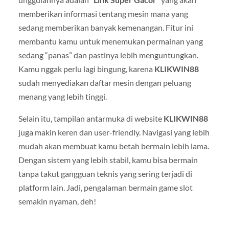
memberikan informasi tentang mesin mana yang
sedang memberikan banyak kemenangan. Fitur ini
membantu kamu untuk menemukan permainan yang
sedang “panas” dan pastinya lebih menguntungkan.
Kamu nggak perlu lagi bingung, karena
KLIKWIN88
sudah menyediakan daftar mesin dengan peluang
menang yang lebih tinggi.
Selain itu, tampilan antarmuka di website
KLIKWIN88
juga makin keren dan user-friendly. Navigasi yang lebih
mudah akan membuat kamu betah bermain lebih lama.
Dengan sistem yang lebih stabil, kamu bisa bermain
tanpa takut gangguan teknis yang sering terjadi di
platform lain. Jadi, pengalaman bermain game slot
semakin nyaman, deh!