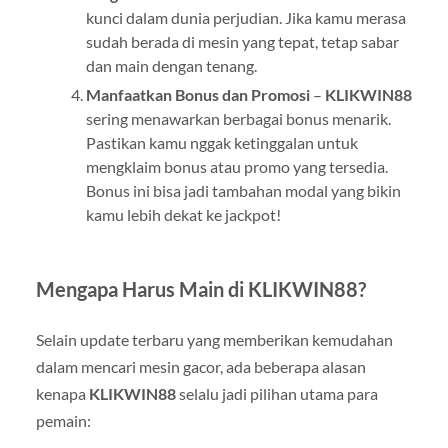
kunci dalam dunia perjudian. Jika kamu merasa
sudah berada di mesin yang tepat, tetap sabar
dan main dengan tenang.
Manfaatkan Bonus dan Promosi
–
KLIKWIN88
sering menawarkan berbagai bonus menarik.
Pastikan kamu nggak ketinggalan untuk
mengklaim bonus atau promo yang tersedia.
Bonus ini bisa jadi tambahan modal yang bikin
kamu lebih dekat ke jackpot!
Mengapa Harus Main di KLIKWIN88?
Selain update terbaru yang memberikan kemudahan
dalam mencari mesin gacor, ada beberapa alasan
kenapa
KLIKWIN88
selalu jadi pilihan utama para
pemain: