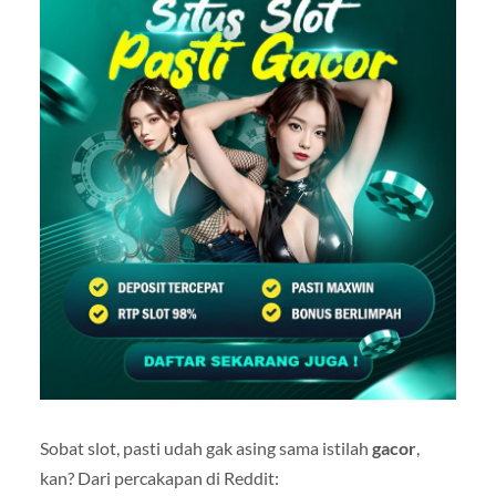
Sobat slot, pasti udah gak asing sama istilah
gacor
,
kan? Dari percakapan di Reddit: