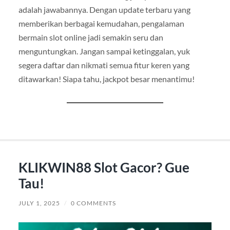
adalah jawabannya. Dengan update terbaru yang
memberikan berbagai kemudahan, pengalaman
bermain slot online jadi semakin seru dan
menguntungkan. Jangan sampai ketinggalan, yuk
segera daftar dan nikmati semua fitur keren yang
ditawarkan! Siapa tahu, jackpot besar menantimu!
KLIKWIN88 Slot Gacor? Gue
Tau!
JULY 1, 2025
/
0 COMMENTS