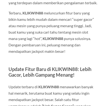
yang terdepan dalam memberikan pengalaman terbaik.
Terbaru,
KLIKWIN88
meluncurkan fitur baru yang
bikin kamu lebih mudah dalam mencari “super gacor”
atau mesin yang punya peluang menang tinggi. Jadi,
buat kamu yang suka cari tahu tentang mesin slot
mana yang lagi “hot”,
KLIKWIN88
punya solusinya.
Dengan pembaruan ini, peluang menang dan
mendapatkan jackpot makin besar!
Update Fitur Baru di KLIKWIN88: Lebih
Gacor, Lebih Gampang Menang!
Update terbaru di
KLIKWIN88
menawarkan banyak
hal menarik, terutama buat kamu yang selalu ingin
mendapatkan jackpot besar. Salah satu fitur
unggulannya adalah
“Link Super Gacor”
yang akan