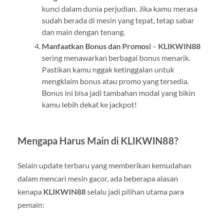
kunci dalam dunia perjudian. Jika kamu merasa
sudah berada di mesin yang tepat, tetap sabar
dan main dengan tenang.
Manfaatkan Bonus dan Promosi
–
KLIKWIN88
sering menawarkan berbagai bonus menarik.
Pastikan kamu nggak ketinggalan untuk
mengklaim bonus atau promo yang tersedia.
Bonus ini bisa jadi tambahan modal yang bikin
kamu lebih dekat ke jackpot!
Mengapa Harus Main di KLIKWIN88?
Selain update terbaru yang memberikan kemudahan
dalam mencari mesin gacor, ada beberapa alasan
kenapa
KLIKWIN88
selalu jadi pilihan utama para
pemain: