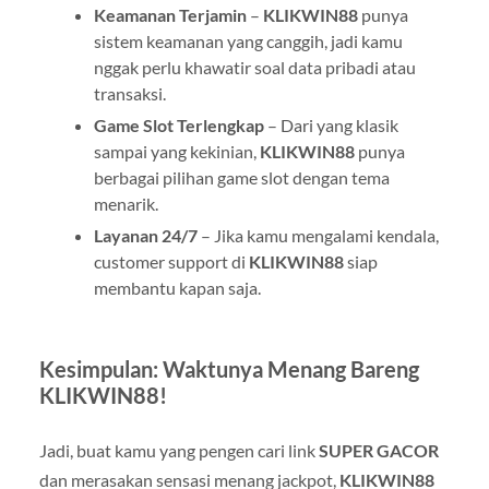
Keamanan Terjamin
–
KLIKWIN88
punya
sistem keamanan yang canggih, jadi kamu
nggak perlu khawatir soal data pribadi atau
transaksi.
Game Slot Terlengkap
– Dari yang klasik
sampai yang kekinian,
KLIKWIN88
punya
berbagai pilihan game slot dengan tema
menarik.
Layanan 24/7
– Jika kamu mengalami kendala,
customer support di
KLIKWIN88
siap
membantu kapan saja.
Kesimpulan: Waktunya Menang Bareng
KLIKWIN88!
Jadi, buat kamu yang pengen cari link
SUPER GACOR
dan merasakan sensasi menang jackpot,
KLIKWIN88