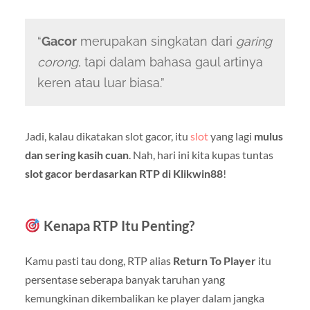
“
Gacor
merupakan singkatan dari
garing
corong
, tapi dalam bahasa gaul artinya
keren atau luar biasa.”
Jadi, kalau dikatakan slot gacor, itu
slot
yang lagi
mulus
dan sering kasih cuan
. Nah, hari ini kita kupas tuntas
slot gacor berdasarkan RTP di Klikwin88
!
Kenapa RTP Itu Penting?
Kamu pasti tau dong, RTP alias
Return To Player
itu
persentase seberapa banyak taruhan yang
kemungkinan dikembalikan ke player dalam jangka