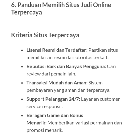
6. Panduan Memilih Situs Judi Online
Terpercaya
Kriteria Situs Terpercaya
Lisensi Resmi dan Terdaftar:
Pastikan situs
memiliki izin resmi dari otoritas terkait.
Reputasi Baik dan Banyak Pengguna:
Cari
review dari pemain lain.
Transaksi Mudah dan Aman:
Sistem
pembayaran yang aman dan terpercaya.
Support Pelanggan 24/7:
Layanan customer
service responsif.
Beragam Game dan Bonus
Menarik:
Memberikan variasi permainan dan
promosi menarik.