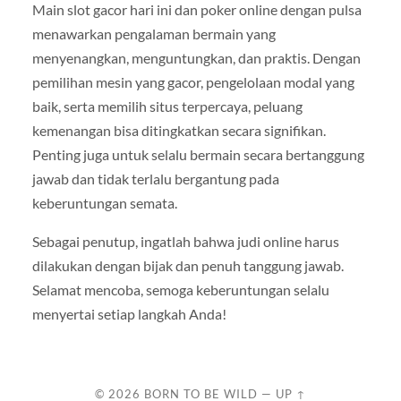
Main slot gacor hari ini dan poker online dengan pulsa
menawarkan pengalaman bermain yang
menyenangkan, menguntungkan, dan praktis. Dengan
pemilihan mesin yang gacor, pengelolaan modal yang
baik, serta memilih situs terpercaya, peluang
kemenangan bisa ditingkatkan secara signifikan.
Penting juga untuk selalu bermain secara bertanggung
jawab dan tidak terlalu bergantung pada
keberuntungan semata.
Sebagai penutup, ingatlah bahwa judi online harus
dilakukan dengan bijak dan penuh tanggung jawab.
Selamat mencoba, semoga keberuntungan selalu
menyertai setiap langkah Anda!
© 2026
BORN TO BE WILD
—
UP ↑