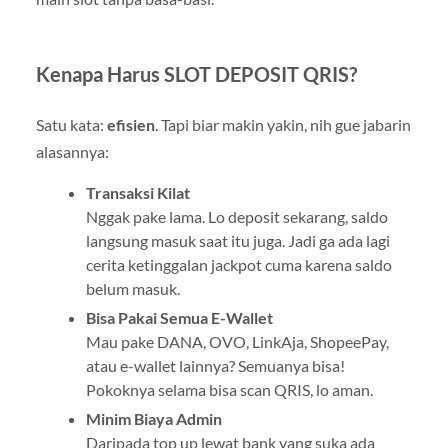
Kenapa Harus SLOT DEPOSIT QRIS?
Satu kata:
efisien
. Tapi biar makin yakin, nih gue jabarin
alasannya:
Transaksi Kilat
Nggak pake lama. Lo deposit sekarang, saldo
langsung masuk saat itu juga. Jadi ga ada lagi
cerita ketinggalan jackpot cuma karena saldo
belum masuk.
Bisa Pakai Semua E-Wallet
Mau pake DANA, OVO, LinkAja, ShopeePay,
atau e-wallet lainnya? Semuanya bisa!
Pokoknya selama bisa scan QRIS, lo aman.
Minim Biaya Admin
Daripada top up lewat bank yang suka ada