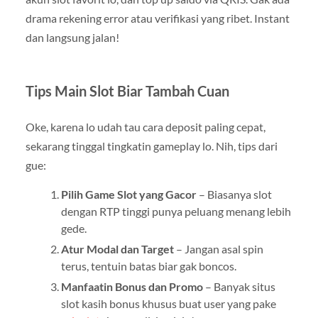
drama rekening error atau verifikasi yang ribet. Instant
dan langsung jalan!
Tips Main Slot Biar Tambah Cuan
Oke, karena lo udah tau cara deposit paling cepat,
sekarang tinggal tingkatin gameplay lo. Nih, tips dari
gue:
Pilih Game Slot yang Gacor
– Biasanya slot
dengan RTP tinggi punya peluang menang lebih
gede.
Atur Modal dan Target
– Jangan asal spin
terus, tentuin batas biar gak boncos.
Manfaatin Bonus dan Promo
– Banyak situs
slot kasih bonus khusus buat user yang pake