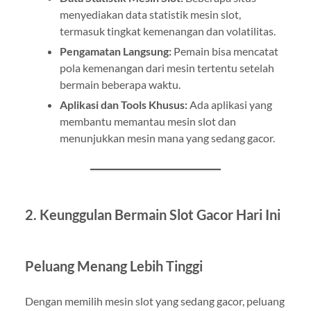
menyediakan data statistik mesin slot,
termasuk tingkat kemenangan dan volatilitas.
Pengamatan Langsung:
Pemain bisa mencatat
pola kemenangan dari mesin tertentu setelah
bermain beberapa waktu.
Aplikasi dan Tools Khusus:
Ada aplikasi yang
membantu memantau mesin slot dan
menunjukkan mesin mana yang sedang gacor.
2. Keunggulan Bermain Slot Gacor Hari Ini
Peluang Menang Lebih Tinggi
Dengan memilih mesin slot yang sedang gacor, peluang