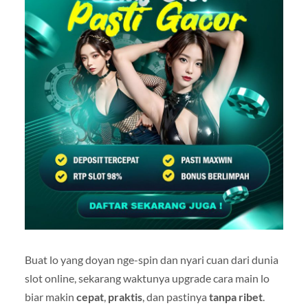
Buat lo yang doyan nge-spin dan nyari cuan dari dunia
slot online, sekarang waktunya upgrade cara main lo
biar makin
cepat
,
praktis
, dan pastinya
tanpa ribet
.