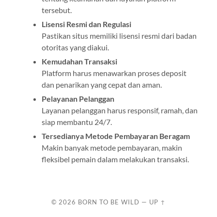
tersebut.
Lisensi Resmi dan Regulasi
Pastikan situs memiliki lisensi resmi dari badan
otoritas yang diakui.
Kemudahan Transaksi
Platform harus menawarkan proses deposit
dan penarikan yang cepat dan aman.
Pelayanan Pelanggan
Layanan pelanggan harus responsif, ramah, dan
siap membantu 24/7.
Tersedianya Metode Pembayaran Beragam
Makin banyak metode pembayaran, makin
fleksibel pemain dalam melakukan transaksi.
© 2026
BORN TO BE WILD
—
UP ↑