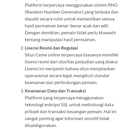
Platform terpercaya menggunakan sistem RNG
(Random Number Generator) yang terbuka dan
diaudit secara rutin untuk memastikan semua
hasil permainan benar-benar acak dan adil.
Dengan demikian, pemain tidak perlu khawatir
tentang manipulasi hasil permainan.
Lisensi Resmi dan Regulasi
Situs Ceme online terpercaya biasanya memiliki
lisensi resmi dari otoritas perjudian yang diakui.
Lisensi ini menjamin bahwa situs menjalankan
operasional secara legal, mengikuti standar
keamanan dan perlindungan pemain.
Keamanan Data dan Transaksi
Platform yang terpercaya menggunakan
teknologi enkripsi SSL untuk melindungi data
pribadi dan transaksi keuangan pemain. Hal ini
sangat penting agar informasi sensitif tidak
disalahgunakan.