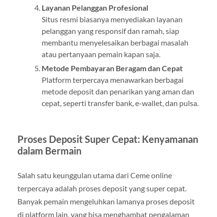
Layanan Pelanggan Profesional
Situs resmi biasanya menyediakan layanan
pelanggan yang responsif dan ramah, siap
membantu menyelesaikan berbagai masalah
atau pertanyaan pemain kapan saja.
Metode Pembayaran Beragam dan Cepat
Platform terpercaya menawarkan berbagai
metode deposit dan penarikan yang aman dan
cepat, seperti transfer bank, e-wallet, dan pulsa.
Proses Deposit Super Cepat: Kenyamanan
dalam Bermain
Salah satu keunggulan utama dari Ceme online
terpercaya adalah proses deposit yang super cepat.
Banyak pemain mengeluhkan lamanya proses deposit
di platform lain, yang bisa menghambat pengalaman