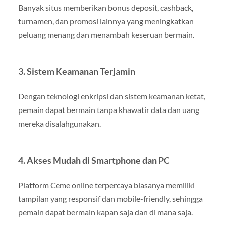
Banyak situs memberikan bonus deposit, cashback,
turnamen, dan promosi lainnya yang meningkatkan
peluang menang dan menambah keseruan bermain.
3. Sistem Keamanan Terjamin
Dengan teknologi enkripsi dan sistem keamanan ketat,
pemain dapat bermain tanpa khawatir data dan uang
mereka disalahgunakan.
4. Akses Mudah di Smartphone dan PC
Platform Ceme online terpercaya biasanya memiliki
tampilan yang responsif dan mobile-friendly, sehingga
pemain dapat bermain kapan saja dan di mana saja.