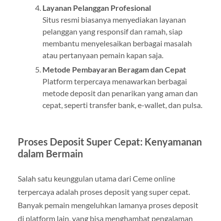
Layanan Pelanggan Profesional
Situs resmi biasanya menyediakan layanan
pelanggan yang responsif dan ramah, siap
membantu menyelesaikan berbagai masalah
atau pertanyaan pemain kapan saja.
Metode Pembayaran Beragam dan Cepat
Platform terpercaya menawarkan berbagai
metode deposit dan penarikan yang aman dan
cepat, seperti transfer bank, e-wallet, dan pulsa.
Proses Deposit Super Cepat: Kenyamanan
dalam Bermain
Salah satu keunggulan utama dari Ceme online
terpercaya adalah proses deposit yang super cepat.
Banyak pemain mengeluhkan lamanya proses deposit
di platform lain, yang bisa menghambat pengalaman