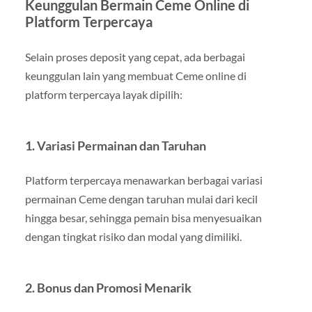
Keunggulan Bermain Ceme Online di
Platform Terpercaya
Selain proses deposit yang cepat, ada berbagai
keunggulan lain yang membuat Ceme online di
platform terpercaya layak dipilih:
1. Variasi Permainan dan Taruhan
Platform terpercaya menawarkan berbagai variasi
permainan Ceme dengan taruhan mulai dari kecil
hingga besar, sehingga pemain bisa menyesuaikan
dengan tingkat risiko dan modal yang dimiliki.
2. Bonus dan Promosi Menarik