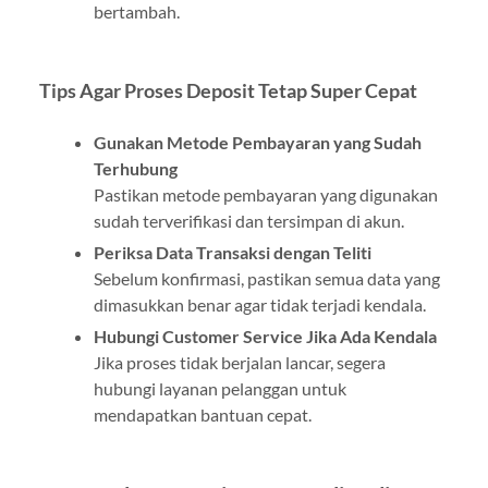
bertambah.
Tips Agar Proses Deposit Tetap Super Cepat
Gunakan Metode Pembayaran yang Sudah
Terhubung
Pastikan metode pembayaran yang digunakan
sudah terverifikasi dan tersimpan di akun.
Periksa Data Transaksi dengan Teliti
Sebelum konfirmasi, pastikan semua data yang
dimasukkan benar agar tidak terjadi kendala.
Hubungi Customer Service Jika Ada Kendala
Jika proses tidak berjalan lancar, segera
hubungi layanan pelanggan untuk
mendapatkan bantuan cepat.