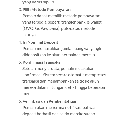
yang harus dipilih.
Pilih Metode Pembayaran
Pemain dapat memilih metode pembayaran
yang tersedia, seperti transfer bank, e-wallet
(OVO, GoPay, Dana), pulsa, atau metode
lainnya.
Isi Nominal Deposit
Pemain memasukkan jumlah uang yang ingin
didepositkan ke akun permainan mereka.
Konfirmasi Transaksi
Setelah mengisi data, pemain melakukan
konfirmasi. Sistem secara otomatis memproses
transaksi dan menambahkan saldo ke akun
mereka dalam hitungan detik hingga beberapa
menit.
Verifikasi dan Pemberitahuan
Pemain akan menerima notifikasi bahwa
deposit berhasil dan saldo mereka sudah