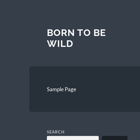
BORN TO BE
WILD
Sample Page
SEARCH