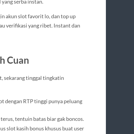
l yang serba instan.
in akun slot favorit lo, dan top up
u verifikasi yang ribet. Instant dan
ah Cuan
t, sekarang tinggal tingkatin
ot dengan RTP tinggi punya peluang
 terus, tentuin batas biar gak boncos.
us slot kasih bonus khusus buat user