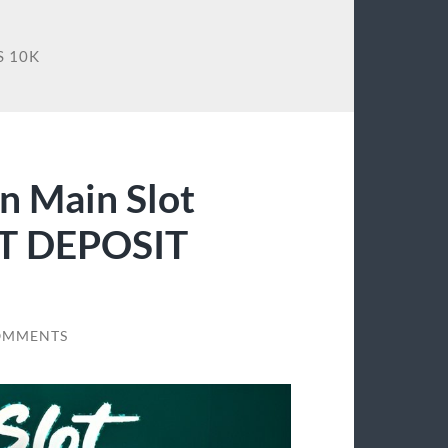
S 10K
n Main Slot
OT DEPOSIT
OMMENTS