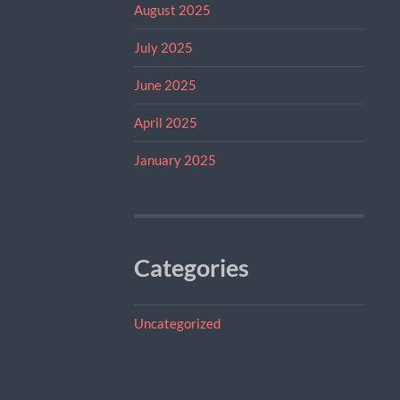
August 2025
July 2025
June 2025
April 2025
January 2025
Categories
Uncategorized