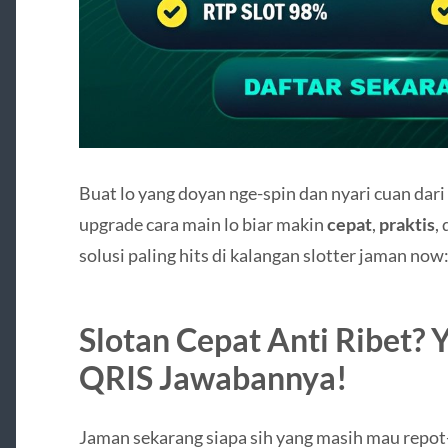
Buat lo yang doyan nge-spin dan nyari cuan dari
upgrade cara main lo biar makin
cepat
,
praktis
,
solusi paling hits di kalangan slotter jaman now
Slotan Cepat Anti Ribet?
QRIS Jawabannya!
Jaman sekarang siapa sih yang masih mau repot