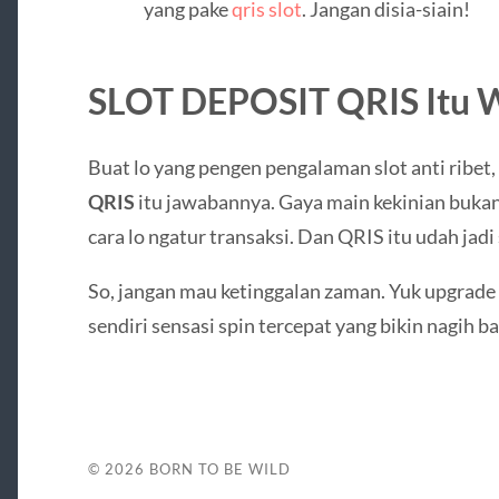
yang pake
qris slot
. Jangan disia-siain!
SLOT DEPOSIT QRIS Itu W
Buat lo yang pengen pengalaman slot anti ribet, c
QRIS
itu jawabannya. Gaya main kekinian bukan 
cara lo ngatur transaksi. Dan QRIS itu udah jadi
So, jangan mau ketinggalan zaman. Yuk upgrade 
sendiri sensasi spin tercepat yang bikin nagih b
© 2026
BORN TO BE WILD